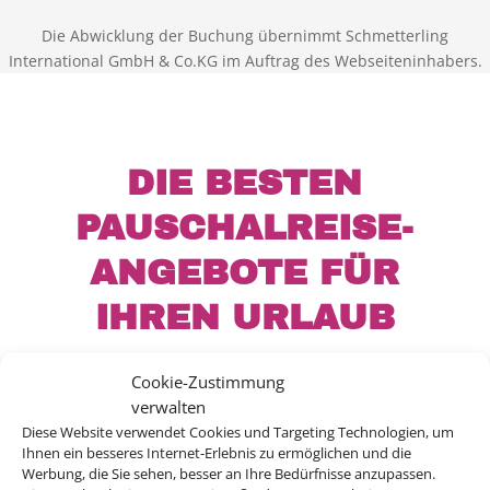
Die Abwicklung der Buchung übernimmt Schmetterling
International GmbH & Co.KG im Auftrag des Webseiteninhabers.
DIE BESTEN
PAUSCHALREISE-
ANGEBOTE FÜR
IHREN URLAUB
Cookie-Zustimmung
verwalten
Bei uns finden Sie Mietwagen für über 120
Diese Website verwendet Cookies und Targeting Technologien, um
Ihnen ein besseres Internet-Erlebnis zu ermöglichen und die
Länder und an mehr als 8.000 Stationen
Werbung, die Sie sehen, besser an Ihre Bedürfnisse anzupassen.
weltweit. Egal ob Spanien, Italien, USA oder