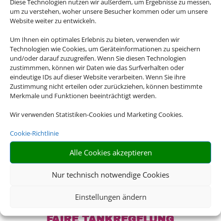
Diese Technologien nutzen wir außerdem, um Ergebnisse zu messen,
Neuseeland – wir haben für jedes Reiseziel
um zu verstehen, woher unsere Besucher kommen oder um unsere
Website weiter zu entwickeln.
das passende Mietwagen-Angebot für Sie.
Um Ihnen ein optimales Erlebnis zu bieten, verwenden wir
Technologien wie Cookies, um Geräteinformationen zu speichern
und/oder darauf zuzugreifen. Wenn Sie diesen Technologien
zustimmmen, können wir Daten wie das Surfverhalten oder

eindeutige IDs auf dieser Website verarbeiten. Wenn Sie ihre
Zustimmung nicht erteilen oder zurückziehen, können bestimmte
Merkmale und Funktionen beeinträchtigt werden.
Wir verwenden Statistiken-Cookies und Marketing Cookies.
ALLES INKLUSIVE
Cookie-Richtlinie
Inkl. Vollkaskoschutz, Erstattung der Selbstbeteiligung,
freie Kilometer uvm
Alle Cookies akzeptieren

Nur technisch notwendige Cookies
Einstellungen ändern
FAIRE TANKREGELUNG